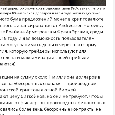
льный директор биржи криптодеривативов
Dydx
, заявил, что его
азмере 80 миллионов долларов в этом году.
АНТОНИО ДЖУЛИАНО
ьного бума предложений монет в криптовалюте,
ного финансирования от Andreessen Horowitz,
base Брайана Армстронга и Фреда Эрсама, среди
018 году и дал возможность пользователям
 они могут занимать деньги через платформу
гия, которую трейдеры используют для
о плеча и максимизации своей прибыли
ваются).
акции на сумму около 1 миллиона долларов в
ился на «бессрочных свопах» — производном
конгской криптовалютной биржей
ают цену биткойнов, но они не требуют, чтобы
тличие от фьючерсов, производных финансовых
овались более века, бессрочные контракты не