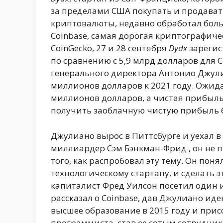
за пределами США покупать и продават
криптовалюты, недавно обработал бол
Coinbase, самая дорогая криптографич
CoinGecko, 27 и 28 сентября
Dydx
зарегис
по сравнению с 5,9 млрд долларов для C
генерального директора Антонио Джули
миллионов долларов к 2021 году. Ожидае
миллионов долларов, а чистая прибыль
получить заоблачную чистую прибыль 
Джулиано вырос в Питтсбурге и уехал в
миллиардер Сэм Бэнкман-Фрид , он не п
того, как распробовал эту тему. Он поня
технологическому стартапу, и сделать э
капиталист Фред Уилсон посетил один и
рассказал о Coinbase, дав Джулиано иде
высшее образование в 2015 году и прис
программиста, став ее сотым сотрудник