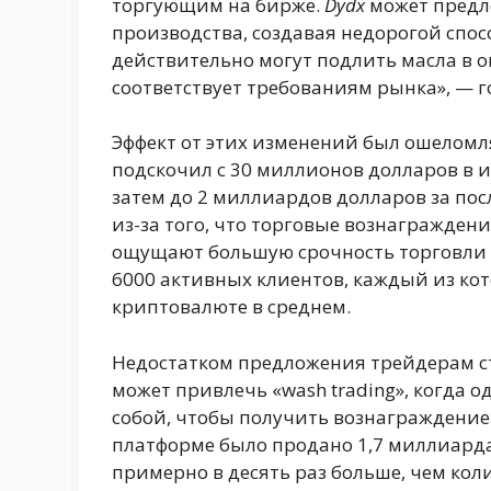
торгующим на бирже.
Dydx
может предл
производства, создавая недорогой сп
действительно могут подлить масла в о
соответствует требованиям рынка», — 
Эффект от этих изменений был ошело
подскочил с 30 миллионов долларов в и
затем до 2 миллиардов долларов за посл
из-за того, что торговые вознагражден
ощущают большую срочность торговли 
6000 активных клиентов, каждый из кот
криптовалюте в среднем.
Недостатком предложения трейдерам стим
может привлечь «wash trading», когда од
собой, чтобы получить вознаграждение
платформе было продано 1,7 миллиарда
примерно в десять раз больше, чем коли