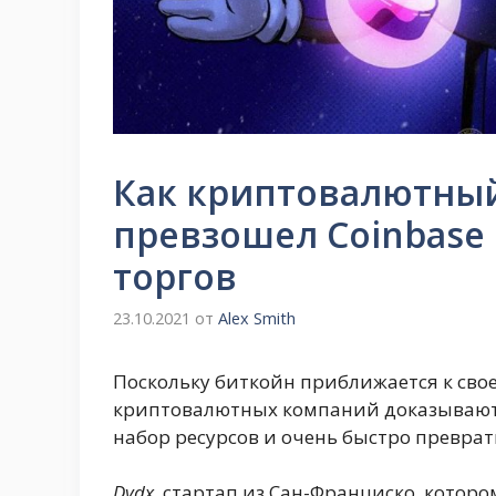
Как криптовалютный 
превзошел Coinbase
торгов
23.10.2021
от
Alex Smith
Поскольку биткойн приближается к сво
криптовалютных компаний доказывают,
набор ресурсов и очень быстро превра
Dydx
, стартап из Сан-Франциско, котор