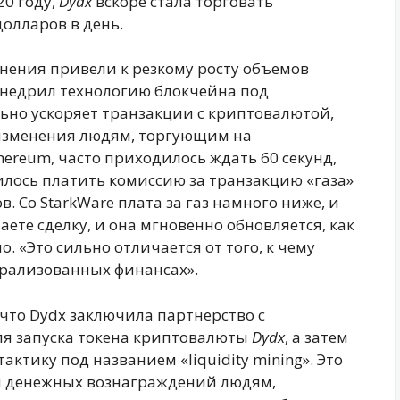
20 году,
Dydx
вскоре стала торговать
долларов в день.
нения привели к резкому росту объемов
недрил технологию блокчейна под
льно ускоряет транзакции с криптовалютой,
 изменения людям, торгующим на
ereum, часто приходилось ждать 60 секунд,
илось платить комиссию за транзакцию «газа»
в. Со StarkWare плата за газ намного ниже, и
ете сделку, и она мгновенно обновляется, как
 «Это сильно отличается от того, к чему
рализованных финансах».
что Dydx заключила партнерство с
я запуска токена криптовалюты
Dydx
, а затем
ктику под названием «liquidity mining». Это
 денежных вознаграждений людям,