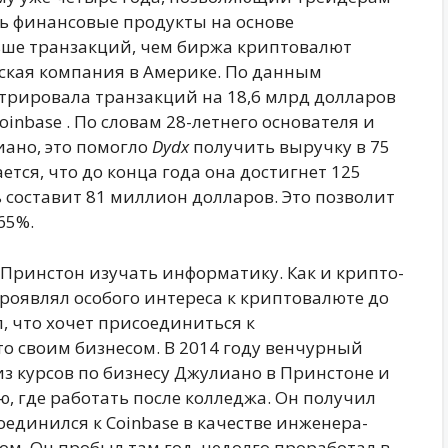
ь финансовые продукты на основе
ьше транзакций, чем биржа криптовалют
еская компания в Америке. По данным
трировала транзакций на 18,6 млрд долларов
oinbase . По словам 28-летнего основателя и
ано, это помогло
Dydx
получить выручку в 75
тся, что до конца года она достигнет 125
 составит 81 миллион долларов. Это позволит
65%.
 Принстон изучать информатику. Как и крипто-
роявлял особого интереса к криптовалюте до
л, что хочет присоединиться к
то своим бизнесом. В 2014 году венчурный
з курсов по бизнесу Джулиано в Принстоне и
ю, где работать после колледжа. Он получил
оединился к Coinbase в качестве инженера-
ом. Он пробыл там год, недолго проработал в