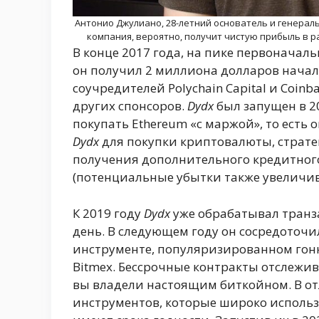
Антонио Джулиано, 28-летний основатель и генера
компания, вероятно, получит чистую прибыль в р
В конце 2017 года, на пике первоначал
он получил 2 миллиона долларов началь
соучредителей Polychain Capital и Coin
других спонсоров.
Dydx
был запущен в 2
покупать Ethereum «с маржой», то есть
Dydx
для покупки криптовалюты, страте
получения дополнительного кредитног
(потенциальные убытки также увеличи
К 2019 году
Dydx
уже обрабатывал транз
день. В следующем году он сосредоточ
инструменте, популяризированном гон
Bitmex. Бессрочные контракты отслежив
вы владели настоящим биткойном. В о
инструментов, которые широко использ