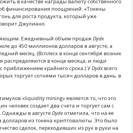
ожить в качестве награды валюту собственного
особ финансирования поощрений. «Токены
гонь для роста продукта, который уже
говорит Джулиано.
мляющим. Ежедневный объем продаж
Dydx
юле до 450 миллионов долларов в августе, а
едний месяц. (Всплеск в конце сентября возник
ия распределяются в конце месяца, и люди
с приближением крайнего срока.) У
Dydx
всего
орых торгует сотнями тысяч долларов в день. в
улов «liquidity mining» является то, что это
ин человек создает два счета и торгует сам с
. Однажды в августе
Dydx
отметила, что на ее
 долларов из токена криптовалюты. Это было
чество сделок, переходивших из рук в руки на