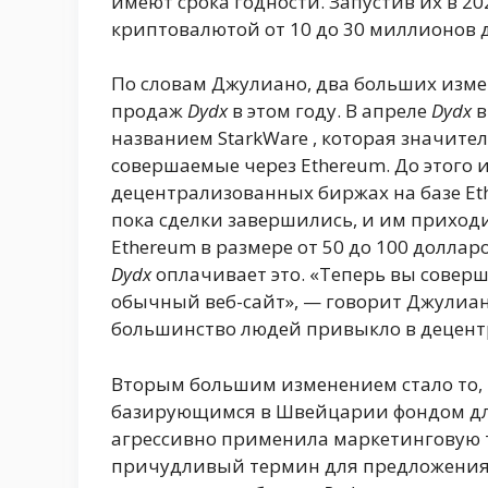
имеют срока годности. Запустив их в 20
криптовалютой от 10 до 30 миллионов 
По словам Джулиано, два больших изме
продаж
Dydx
в этом году. В апреле
Dydx
в
названием StarkWare , которая значите
совершаемые через Ethereum. До этого
децентрализованных биржах на базе Eth
пока сделки завершились, и им приход
Ethereum в размере от 50 до 100 долларо
Dydx
оплачивает это. «Теперь вы соверша
обычный веб-сайт», — говорит Джулиано.
большинство людей привыкло в децент
Вторым большим изменением стало то, 
базирующимся в Швейцарии фондом дл
агрессивно применила маркетинговую та
причудливый термин для предложения