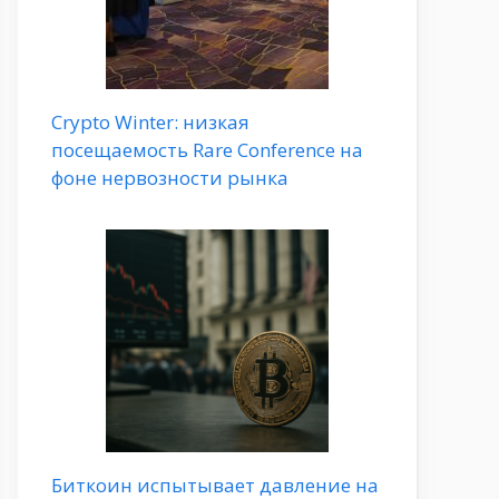
Crypto Winter: низкая
посещаемость Rare Conference на
фоне нервозности рынка
Биткоин испытывает давление на