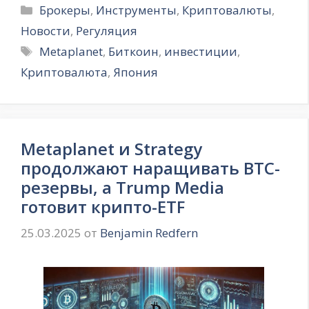
Рубрики
Брокеры
,
Инструменты
,
Криптовалюты
,
Новости
,
Регуляция
Метки
Metaplanet
,
Биткоин
,
инвестиции
,
Криптовалюта
,
Япония
Metaplanet и Strategy
продолжают наращивать BTC-
резервы, а Trump Media
готовит крипто-ETF
25.03.2025
от
Benjamin Redfern