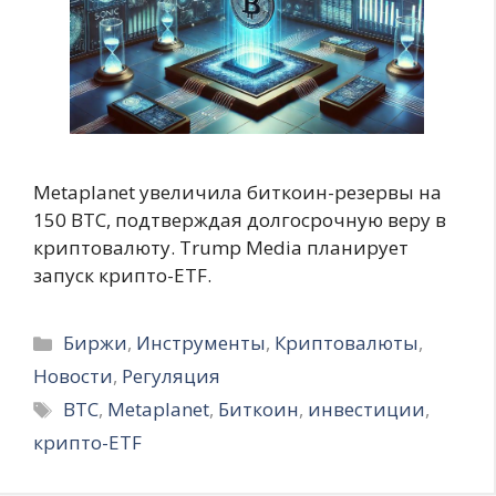
Metaplanet увеличила биткоин-резервы на
150 BTC, подтверждая долгосрочную веру в
криптовалюту. Trump Media планирует
запуск крипто-ETF.
Рубрики
Биржи
,
Инструменты
,
Криптовалюты
,
Новости
,
Регуляция
Метки
BTC
,
Metaplanet
,
Биткоин
,
инвестиции
,
крипто-ETF